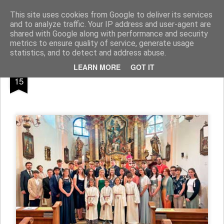
Pfarre Pöttsching
Die Pfarre Pöttsching gehört zum SeelSorgeRaum St. Klemens in 7033 Pöttsching, Hauptstraße 6
This site uses cookies from Google to deliver its services
and to analyze traffic. Your IP address and user-agent are
Pages
shared with Google along with performance and security
metrics to ensure quality of service, generate usage
statistics, and to detect and address abuse.
MAY
LEARN MORE
GOT IT
15