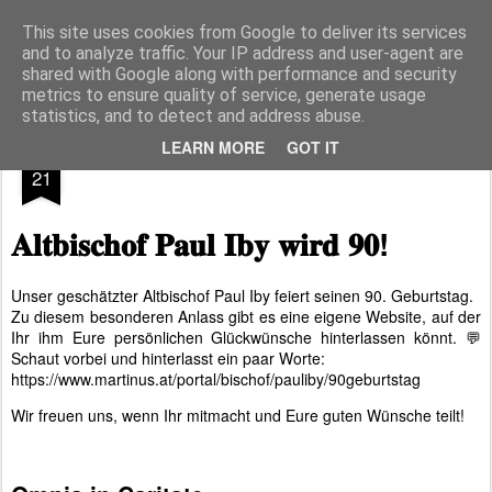
Pfarre Pöttsching
Die Pfarre Pöttsching gehört zum SeelSorgeRaum St. Klemens in 7033 Pöttsching, Hauptstraße 6
This site uses cookies from Google to deliver its services
and to analyze traffic. Your IP address and user-agent are
Pages
shared with Google along with performance and security
metrics to ensure quality of service, generate usage
statistics, and to detect and address abuse.
JAN
LEARN MORE
GOT IT
21
𝐀𝐥𝐭𝐛𝐢𝐬𝐜𝐡𝐨𝐟 𝐏𝐚𝐮𝐥 𝐈𝐛𝐲 𝐰𝐢𝐫𝐝 𝟗𝟎!
Unser geschätzter Altbischof Paul Iby feiert seinen 90. Geburtstag.
Zu diesem besonderen Anlass gibt es eine eigene Website, auf der
Ihr ihm Eure persönlichen Glückwünsche hinterlassen könnt. 💬
Schaut vorbei und hinterlasst ein paar Worte:
https://www.martinus.at/portal/bischof/pauliby/90geburtstag
Wir freuen uns, wenn Ihr mitmacht und Eure guten Wünsche teilt!