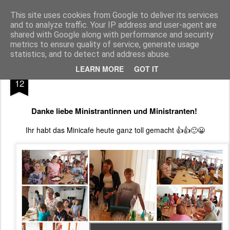
Pfarre Pöttsching
Die Pfarre Pöttsching gehört zum SeelSorgeRaum St. Klemens in 7033 Pöttsching, Hauptstraße 6
This site uses cookies from Google to deliver its services
and to analyze traffic. Your IP address and user-agent are
Pages
shared with Google along with performance and security
metrics to ensure quality of service, generate usage
statistics, and to detect and address abuse.
JUN
LEARN MORE
GOT IT
12
Danke liebe Ministrantinnen und Ministranten! 
Ihr habt das Minicafe heute ganz toll gemacht 👍👍🙂😀