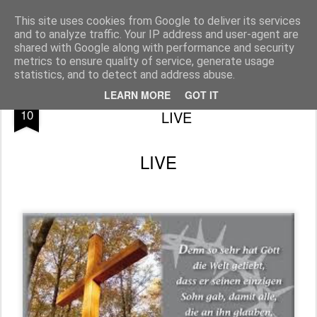
Pfarre Pöttsching
Die Pfarre Pöttsching gehört zum SeelSorgeRaum St. Klemens in 7033 Pöttsching, Hauptstraße 6
This site uses cookies from Google to deliver its services
and to analyze traffic. Your IP address and user-agent are
Pages
shared with Google along with performance and security
metrics to ensure quality of service, generate usage
statistics, and to detect and address abuse.
Feier vom Leiden und Sterben Christi -
APR
LEARN MORE
GOT IT
10
LIVE
LIVE