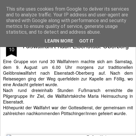
Pfarre Pöttsching
Die Pfarre Pöttsching gehört zum SeelSorgeRaum St. Klemens in 7033 Pöttsching, Hauptstraße 6
This site uses cookies from Google to deliver its services
and to analyze traffic. Your IP address and user-agent are
Pages
shared with Google along with performance and security
metrics to ensure quality of service, generate usage
statistics, and to detect and address abuse.
AUG
LEARN MORE
GOT IT
Fußwallfahrt nach Eisenstadt-Oberberg
10
Eine Gruppe von rund 30 Wallfahrern machte sich am Samstag,
dem 9. August um 6.00 Uhr morgens zur traditionellen
Gelöbnsiwallfahrt nach Eisenstadt-Oberberg auf. Nach dem
Reisesegen ging der Weg querfeldein zur Kapelle am Föllig, wo
eine Andacht gefeiert wurde.
Nach rund dreieinhalb Stunden Fußmarsch erreichte die
Pilgergruppe ihr Ziel, die Wallfahrtskirche Maria Heimsuchung in
Eisenstadt.
Höhepunkt der Wallfahrt war der Gottesdienst, der gemeinsam mit
zahlreichen nachkommenden Pöttschinger/innen gefeiert wurde.